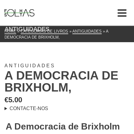
ANTIGUIDADES
HOME
»
CATEGORIAS DE LIVROS
»
ANTIGUIDADES
»
A
DEMOCRACIA DE BRIXHOLM,
ANTIGUIDADES
A DEMOCRACIA DE
BRIXHOLM,
€
5.00
CONTACTE-NOS
A Democracia de Brixholm