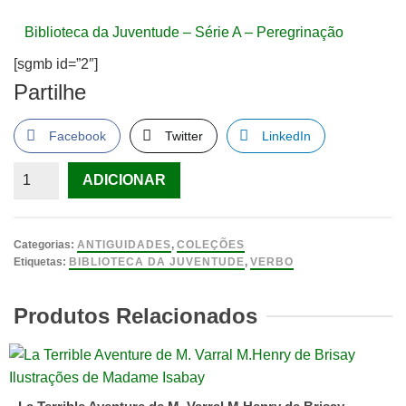
Biblioteca da Juventude – Série A – Peregrinação
[sgmb id=”2″]
Partilhe
Facebook
Twitter
LinkedIn
Quantidade
ADICIONAR
de
A
Democracia
Categorias:
ANTIGUIDADES
,
COLEÇÕES
de
Etiquetas:
BIBLIOTECA DA JUVENTUDE
,
VERBO
Brixholm,
Produtos Relacionados