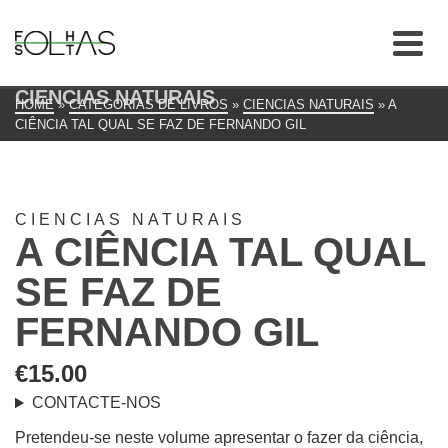
CIENCIAS NATURAIS
HOME
»
CATEGORIAS DE LIVROS
»
CIENCIAS NATURAIS
»
A
CIÊNCIA TAL QUAL SE FAZ DE FERNANDO GIL
CIENCIAS NATURAIS
A CIÊNCIA TAL QUAL
SE FAZ DE
FERNANDO GIL
€
15.00
CONTACTE-NOS
Pretendeu-se neste volume apresentar o fazer da ciência,