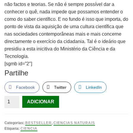
não factos e teorias. Se não é sempre possível dar a
conhecer o quê, nada impede que possamos entender o
como do saber científico. E no fundo é isso que importa, do
ponto de vista da aquisição de uma cultura científica que
nas sociedades contemporâneas mais e mais concerne
directamente o exercício da cidadania. Tal é o ideário que
presidiu a esta inicitiva do Ministério da Ciência e da
Tecnologia.
[sgmb id=”2″]
Partilhe
Facebook
Twitter
LinkedIn
Quantidade
ADICIONAR
de
A
Ciência
Categorias:
BESTSELLER
,
CIENCIAS NATURAIS
Tal
Etiqueta:
CIENCIA