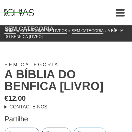
SEM CATEGORIA
HOME
»
CATEGORIAS DE LIVROS
»
SEM CATEGORIA
»
A BÍBLIA
DO BENFICA [LIVRO]
SEM CATEGORIA
A BÍBLIA DO
BENFICA [LIVRO]
€
12.00
CONTACTE-NOS
Partilhe