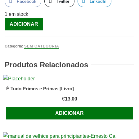
Facebook
Twitter
LinkedIn
1 em stock
Quantidade
ADICIONAR
de
A
Bíblia
Categoria:
SEM CATEGORIA
do
Benfica
Produtos Relacionados
[Livro]
É Tudo Primos e Primas [Livro]
€
13.00
ADICIONAR