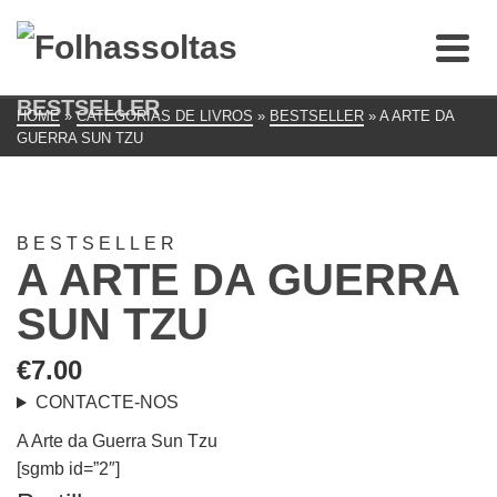
BESTSELLER
HOME
»
CATEGORIAS DE LIVROS
»
BESTSELLER
»
A ARTE DA
GUERRA SUN TZU
BESTSELLER
A ARTE DA GUERRA
SUN TZU
€
7.00
CONTACTE-NOS
A Arte da Guerra Sun Tzu
[sgmb id=”2″]