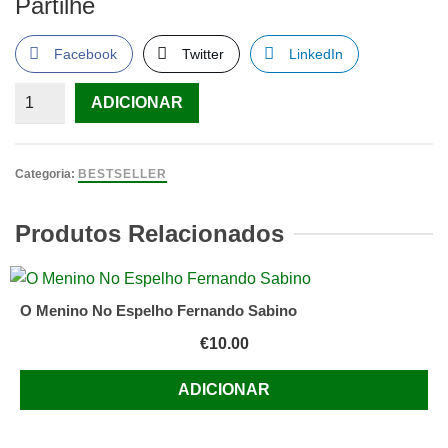
Partilhe
Facebook
Twitter
LinkedIn
Quantidade
ADICIONAR
de
A
Arte
Categoria:
BESTSELLER
da
Guerra
Produtos Relacionados
Sun
Tzu
O Menino No Espelho Fernando Sabino
€
10.00
ADICIONAR