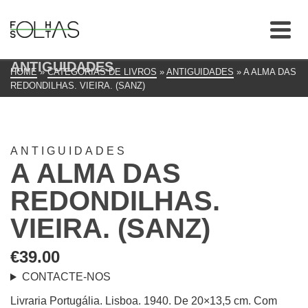
ANTIGUIDADES
HOME
»
CATEGORIAS DE LIVROS
»
ANTIGUIDADES
»
A ALMA DAS
REDONDILHAS. VIEIRA. (SANZ)
ANTIGUIDADES
A ALMA DAS
REDONDILHAS.
VIEIRA. (SANZ)
€
39.00
CONTACTE-NOS
Livraria Portugália. Lisboa. 1940. De 20×13,5 cm. Com