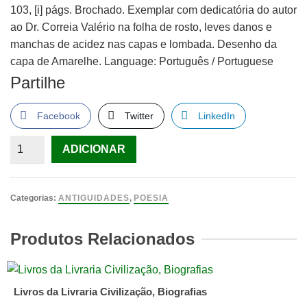
103, [i] págs. Brochado. Exemplar com dedicatória do autor
ao Dr. Correia Valério na folha de rosto, leves danos e
manchas de acidez nas capas e lombada. Desenho da
capa de Amarelhe. Language: Português / Portuguese
Partilhe
Facebook
Twitter
LinkedIn
Quantidade
ADICIONAR
de
A
ALMA
Categorias:
ANTIGUIDADES
,
POESIA
DAS
REDONDILHAS.
Produtos Relacionados
VIEIRA.
(Sanz)
Livros da Livraria Civilização, Biografias