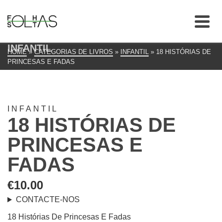
INFANTIL
HOME
»
CATEGORIAS DE LIVROS
»
INFANTIL
»
18 HISTÓRIAS DE
PRINCESAS E FADAS
INFANTIL
18 HISTÓRIAS DE
PRINCESAS E
FADAS
€
10.00
CONTACTE-NOS
18 Histórias De Princesas E Fadas