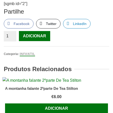
[sgmb id=”2″]
Partilhe
Facebook
Twitter
LinkedIn
Quantidade
ADICIONAR
de
18
Histórias
Categoria:
INFANTIL
De
Princesas
Produtos Relacionados
E
Fadas
A montanha falante 2ºparte De Tea Stilton
€
6.00
ADICIONAR