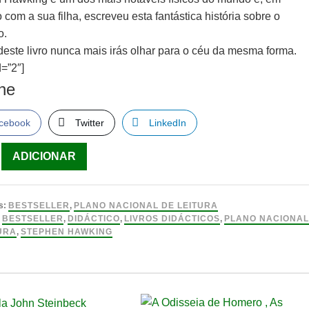
 com a sua filha, escreveu esta fantástica história sobre o
o.
 deste livro nunca mais irás olhar para o céu da mesma forma.
=”2″]
lhe
cebook
Twitter
LinkedIn
ade
ADICIONAR
s:
BESTSELLER
,
PLANO NACIONAL DE LEITURA
:
BESTSELLER
,
DIDÁCTICO
,
LIVROS DIDÁCTICOS
,
PLANO NACIONA
URA
,
STEPHEN HAWKING