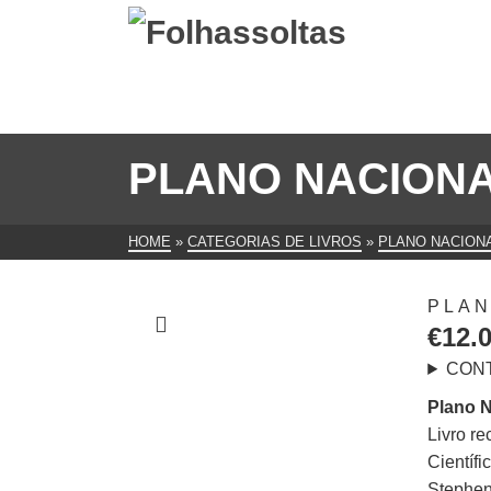
PLANO NACIONA
HOME
»
CATEGORIAS DE LIVROS
»
PLANO NACIONA
PLAN
€
12.
CON
Plano N
Livro r
Científi
Stephen