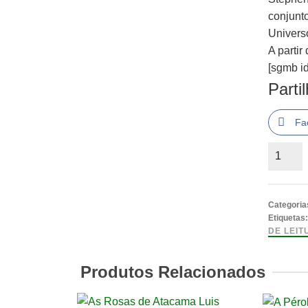
conjunto
Univers
A partir
[sgmb id
Parti
Fa
Quantid
Categoria
Etiquetas
DE LEIT
Produtos Relacionados