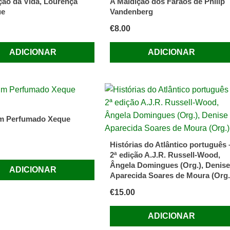
ção da Vida, Lourença
A Maldição dos Faraós de Philip
ue
Vandenberg
€
8.00
ADICIONAR
ADICIONAR
ça
im Perfumado Xeque
Histórias do Atlântico português 
2ª edição A.J.R. Russell-Wood,
Ângela Domingues (Org.), Denise
ADICIONAR
Aparecida Soares de Moura (Org.
€
15.00
ADICIONAR