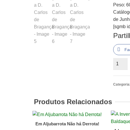
Peso: 6
Catálogo
de Junh
[sgmb id
Parti
Fa
Quantid
de
100
Anos
Categoria
do
Aquário
Produtos Relacionados
Vasco
da
Gama
Em Aljubarrota Não há Derrota!
Homen