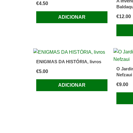
A Inven
€
4.50
a
Baldaq
D.
€
12.00
ADICIONAR
Carlos
de
Bragan
ENIGMAS DA HISTÓRIA, livros
O Jard
€
5.00
Nefzaui
€
9.00
ADICIONAR