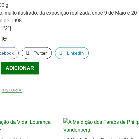
00 g
, muito ilustrado, da exposição realizada entre 9 de Maio e 20
o de 1998.
=”2″]
lhe
cebook
Twitter
LinkedIn
ade
ADICIONAR
:
HISTÓRIA
agem