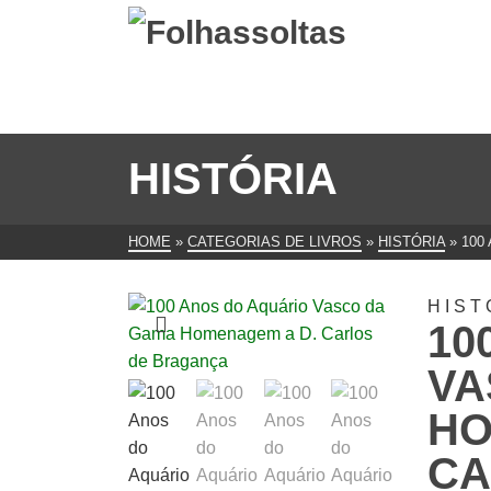
HISTÓRIA
HOME
»
CATEGORIAS DE LIVROS
»
HISTÓRIA
»
100
HIST
10
VA
HO
CA