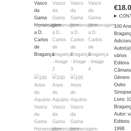
€
18.
CON
100 Ano
Bragan
Adicion
Autor(a)
vários
Editora
Câmara 
Género L
Outro
Sinops
Livro: 
Braganç
Autor: v
Editora
1998