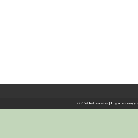
Winston Churchill Moldou o
Moderno Iraque e o Médio
Oriente de Christopher
Catherwood
€
14.00
© 2026 Folhassoltas | E.
graca.freire@g