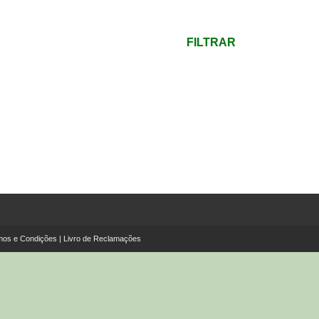
mínimo
Preço
máximo
FILTRAR
mos e Condições
|
Livro de Reclamações