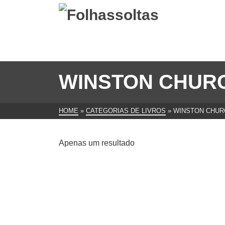
WINSTON CHURC
HOME
»
CATEGORIAS DE LIVROS
»
WINSTON CHUR
Apenas um resultado
A Loucura de Churchill Como