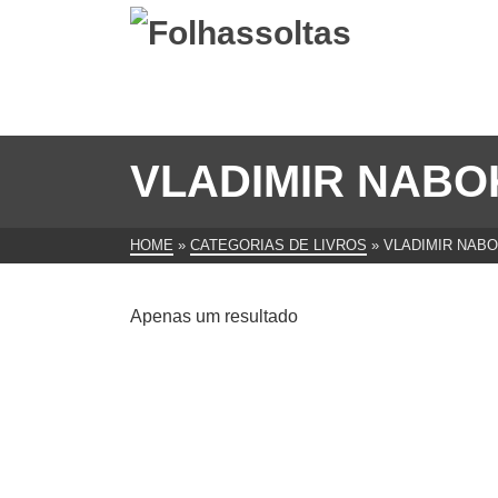
VLADIMIR NAB
HOME
»
CATEGORIAS DE LIVROS
»
VLADIMIR NAB
Apenas um resultado
Fogo Pálido de Vladimir
Nabokov
€
12.00