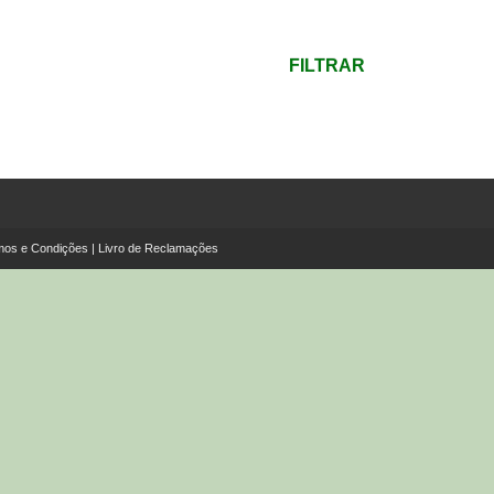
mínimo
Preço
máximo
FILTRAR
mos e Condições
|
Livro de Reclamações