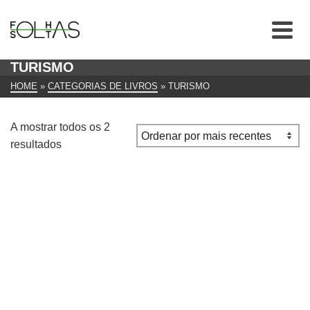
TURISMO
HOME
»
CATEGORIAS DE LIVROS
»
TURISMO
A mostrar todos os 2
Ordenado
resultados
por
mais
recentes
Londres – Tudo o que precisa para uma viagem perfeita
€
10.00