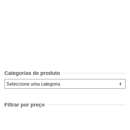
Passeios de Fim-de-Semana de Fernando António
Almeida
€
7.00
Categorias de produto
Filtrar por preço
Preço
mínimo
Preço