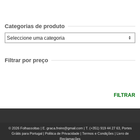
Categorias de produto
Filtrar por preço
Preço
mínimo
Preço
máximo
FILTRAR
© 2026 Folhassoltas | E.
graca.freire@gmail.com
| T.
(+351) 919 44 27 63, Portes
Grátis para Portugal
|
Política de Privacidade
|
Termos e Condições
|
Livro de
Reclamações