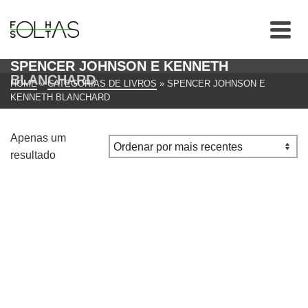
SPENCER JOHNSON E KENNETH
BLANCHARD
HOME
»
CATEGORIAS DE LIVROS
»
SPENCER JOHNSON E
KENNETH BLANCHARD
Apenas um
resultado
Gestor Um Minuto LIVRO de Spencer Johnson e
Kenneth Blanchard
€
8.00