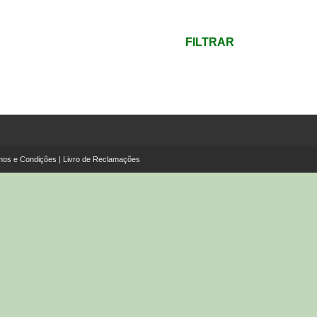
mínimo
Preço
máximo
FILTRAR
mos e Condições
|
Livro de Reclamações