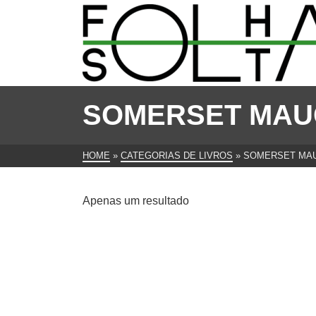
SOMERSET MA
HOME
»
CATEGORIAS DE LIVROS
»
SOMERSET MA
Apenas um resultado
O Mundo é Pequeno, Somerset
Maugham
€
8.00