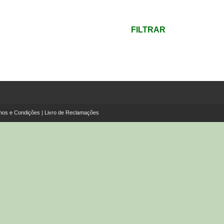
mínimo
Preço
máximo
FILTRAR
mos e Condições
|
Livro de Reclamações