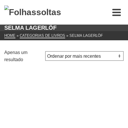
SELMA LAGERLÖF
HOME
»
CATEGORIAS DE LIVROS
»
SELMA LAGERLÖF
Apenas um
resultado
O Livro das Lendas de Selma Lagerlöf
€
10.00