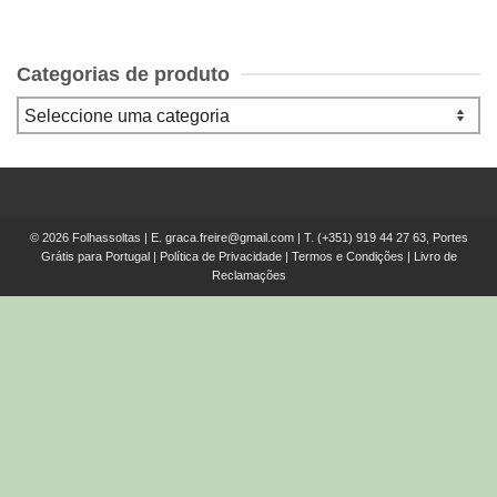
Categorias de produto
© 2026 Folhassoltas | E.
graca.freire@gmail.com
| T.
(+351) 919 44 27 63, Portes
Grátis para Portugal
|
Política de Privacidade
|
Termos e Condições
|
Livro de
Reclamações