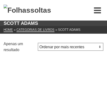
SCOTT ADAMS
HOME
»
CATEGORIAS DE LIVROS
»
SCOTT ADAMS
Apenas um
resultado
O Princípio de Dilbert – Manual de gestão dos
incompetentes
€
10.00