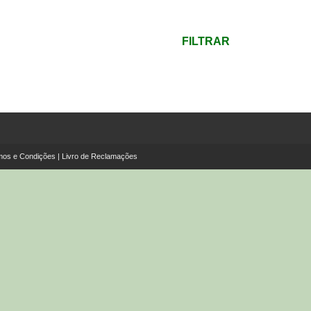
mínimo
Preço
máximo
FILTRAR
mos e Condições
|
Livro de Reclamações