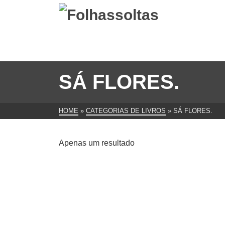
SÁ FLORES.
HOME
»
CATEGORIAS DE LIVROS
»
SÁ FLORES.
Apenas um resultado
Canto À Revolução. Poesia. de
SÁ FLORES.
€
25.00