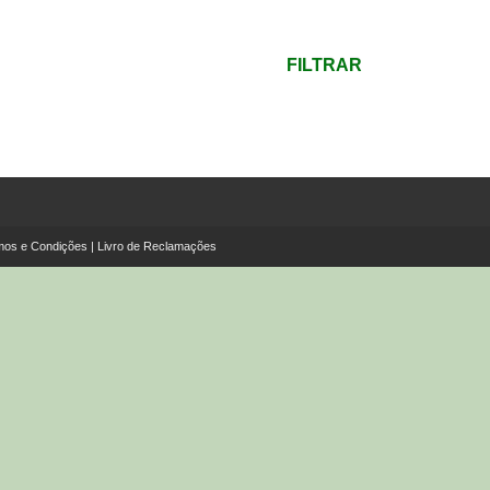
mínimo
Preço
máximo
FILTRAR
mos e Condições
|
Livro de Reclamações