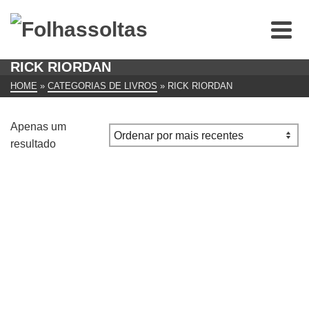
RICK RIORDAN
HOME
»
CATEGORIAS DE LIVROS
»
RICK RIORDAN
Apenas um
resultado
Percy Jackson e o Mar dos Monstros de Rick Riordan
€
12.00