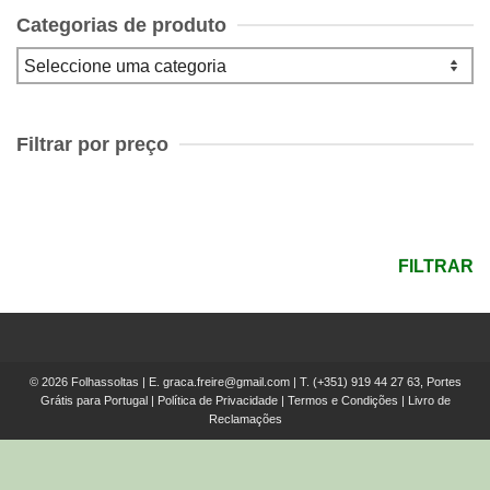
Categorias de produto
Filtrar por preço
Preço
mínimo
Preço
máximo
FILTRAR
© 2026 Folhassoltas | E.
graca.freire@gmail.com
| T.
(+351) 919 44 27 63, Portes
Grátis para Portugal
|
Política de Privacidade
|
Termos e Condições
|
Livro de
Reclamações