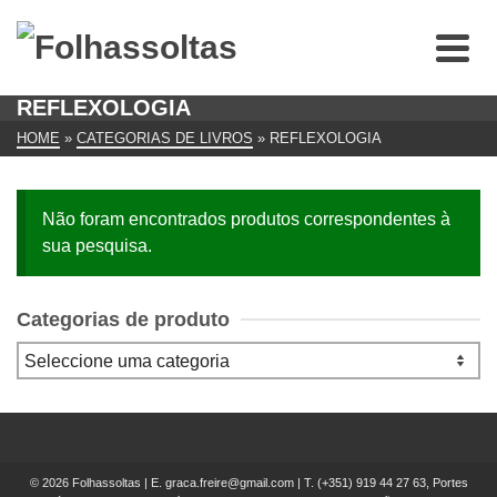
REFLEXOLOGIA
HOME
»
CATEGORIAS DE LIVROS
»
REFLEXOLOGIA
Não foram encontrados produtos correspondentes à
sua pesquisa.
Categorias de produto
© 2026 Folhassoltas | E.
graca.freire@gmail.com
| T.
(+351) 919 44 27 63, Portes