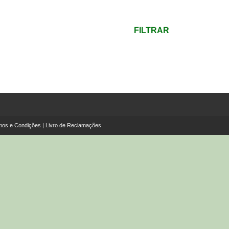
mínimo
Preço
máximo
FILTRAR
mos e Condições
|
Livro de Reclamações