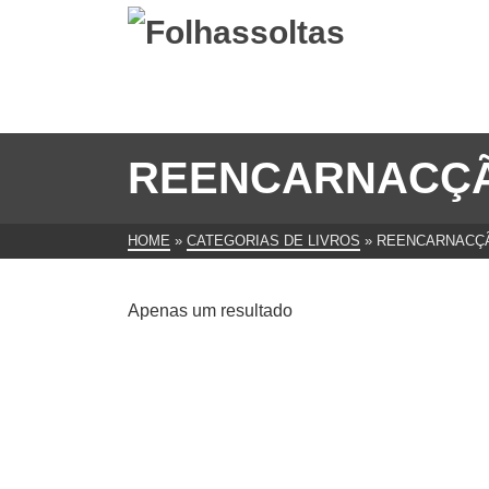
REENCARNACÇ
HOME
»
CATEGORIAS DE LIVROS
»
REENCARNACÇ
Apenas um resultado
Morte, Estado Intermediário E
Reencarnação Budismo
Tibetano