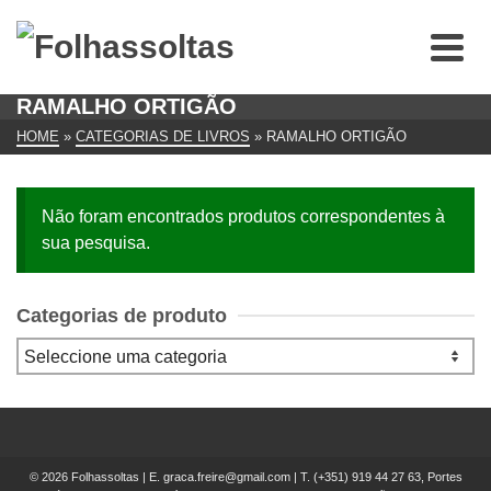
RAMALHO ORTIGÃO
HOME
»
CATEGORIAS DE LIVROS
»
RAMALHO ORTIGÃO
Não foram encontrados produtos correspondentes à
sua pesquisa.
Categorias de produto
© 2026 Folhassoltas | E.
graca.freire@gmail.com
| T.
(+351) 919 44 27 63, Portes