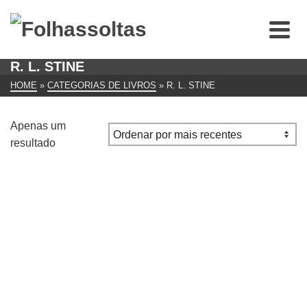
R. L. STINE
HOME
»
CATEGORIAS DE LIVROS
»
R. L. STINE
Apenas um
resultado
Sangue de monstro pela manhã
€
10.00