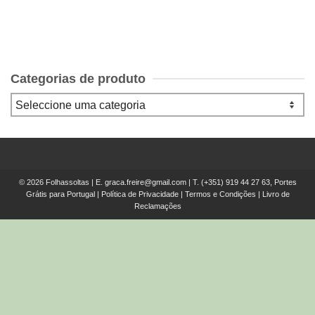
Categorias de produto
© 2026 Folhassoltas | E.
graca.freire@gmail.com
| T.
(+351) 919 44 27 63, Portes
Grátis para Portugal
|
Política de Privacidade
|
Termos e Condições
|
Livro de
Reclamações