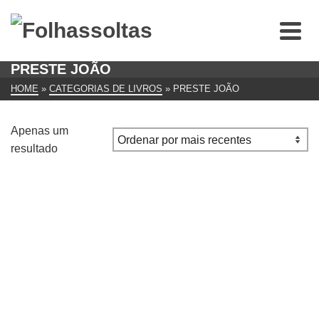
PRESTE JOÃO
HOME
»
CATEGORIAS DE LIVROS
»
PRESTE JOÃO
Apenas um
resultado
O Destino Etíope do Preste João: A Etiópia nas
Representações Cosmográficas Europeias1 Manuel
João Ramos
€
20.00