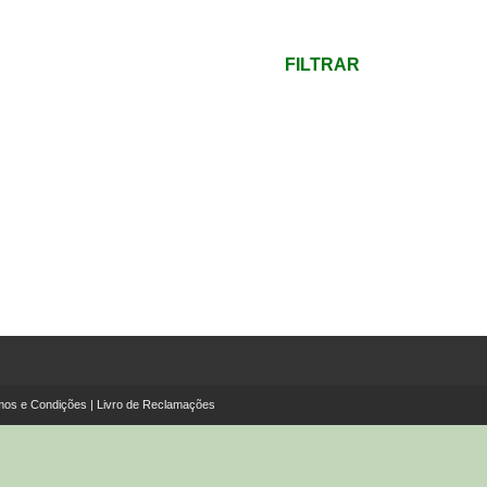
mínimo
Preço
máximo
FILTRAR
mos e Condições
|
Livro de Reclamações