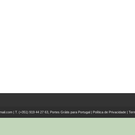
mail.com
| T.
(+351) 919 44 27 63, Portes Grátis para Portugal
|
Política de Privacidade
|
Ter