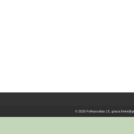
Gritante Justiça de António de
Almeida Santos
€
15.00
© 2026 Folhassoltas | E.
graca.freire@g