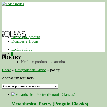
Livros que procura
Doações e Trocas
Login/Signup
0
POETRY
Nenhum produto no carrinho.
Home
»
Categorias de Livros
»
poetry
Apenas um resultado
Metaphysical Poetry (Penguin Classics)