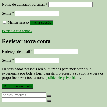
Obrigatório
Nome de utilizador ou email
*
Obrigatório
Senha
*
Manter sessão
Iniciar sessão
Perdeu a sua senha?
Registar nova conta
Obrigatório
Endereço de email
*
Obrigatório
Senha
*
Os seus dados pessoais serão utilizados para melhorar a sua
experiência por toda a loja, para gerir o acesso à sua conta e para os
propósitos descritos na nossa
política de privacidade
.
Registar nova conta
Search
for:
Search
for: