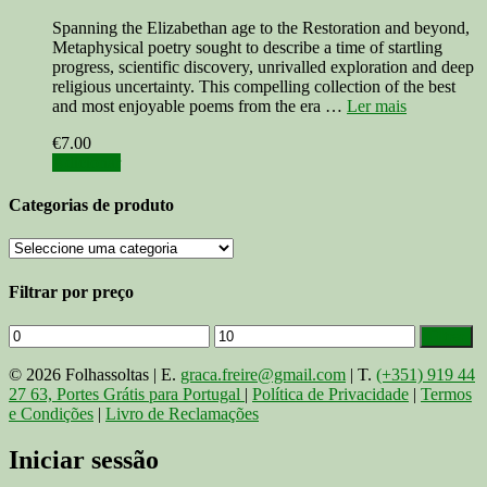
Spanning the Elizabethan age to the Restoration and beyond,
Metaphysical poetry sought to describe a time of startling
progress, scientific discovery, unrivalled exploration and deep
religious uncertainty. This compelling collection of the best
and most enjoyable poems from the era …
Ler mais
€
7.00
Adicionar
Categorias de produto
Filtrar por preço
Preço
Preço
Filtrar
mínimo
máximo
© 2026 Folhassoltas | E.
graca.freire@gmail.com
| T.
(+351) 919 44
27 63, Portes Grátis para Portugal
|
Política de Privacidade
|
Termos
e Condições
|
Livro de Reclamações
Iniciar sessão