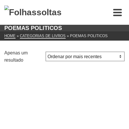
POEMAS POLITICOS
HOME
»
CATEGORIAS DE LIVROS
»
POEMAS POLITICOS
Apenas um
resultado
POEMAS POLÍTICOS, Paul Éluard
€
15.00