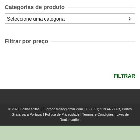
Categorias de produto
Filtrar por preço
Preço
mínimo
Preço
máximo
FILTRAR
© 2026 Folhassoltas | E.
graca.freire@gmail.com
| T.
(+351) 919 44 27 63, Portes
Grátis para Portugal
|
Política de Privacidade
|
Termos e Condições
|
Livro de
Reclamações