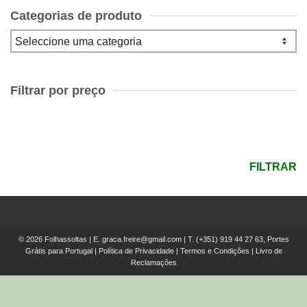
Categorias de produto
Filtrar por preço
Preço
mínimo
Preço
máximo
FILTRAR
© 2026 Folhassoltas | E.
graca.freire@gmail.com
| T.
(+351) 919 44 27 63, Portes
Grátis para Portugal
|
Política de Privacidade
|
Termos e Condições
|
Livro de
Reclamações