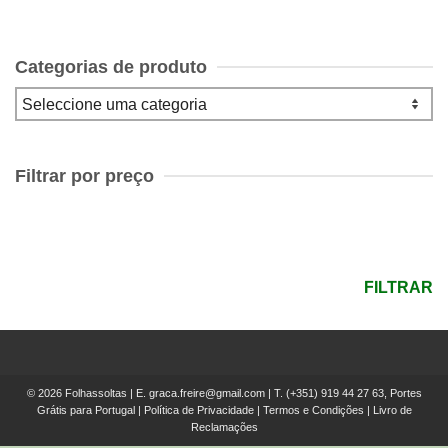
Categorias de produto
Filtrar por preço
Preço
mínimo
Preço
máximo
FILTRAR
© 2026 Folhassoltas | E.
graca.freire@gmail.com
| T.
(+351) 919 44 27 63, Portes
Grátis para Portugal
|
Política de Privacidade
|
Termos e Condições
|
Livro de
Reclamações