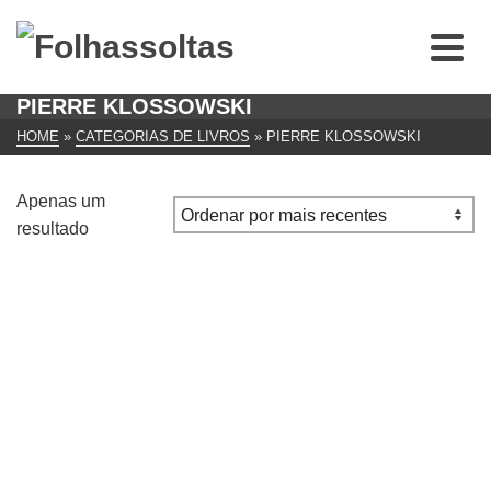
PIERRE KLOSSOWSKI
HOME
»
CATEGORIAS DE LIVROS
»
PIERRE KLOSSOWSKI
Apenas um
resultado
Origens Culturais e Míticas de um Certo Comportamento
das Damas Romanas Pierre Klossowski
€
7.00