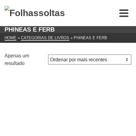
PHINEAS E FERB
HOME
»
CATEGORIAS DE LIVROS
»
PHINEAS E FERB
Apenas um
resultado
Phineas e Ferb, colecção de dois livros
€
10.00