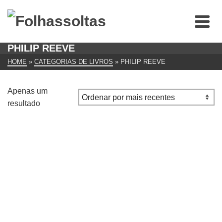
PHILIP REEVE
HOME
»
CATEGORIAS DE LIVROS
»
PHILIP REEVE
Apenas um
resultado
Engenhos Mortíferos de Philip Reeve
€
12.00