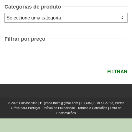
Categorias de produto
Filtrar por preço
Preço
mínimo
Preço
máximo
FILTRAR
© 2026 Folhassoltas | E.
graca.freire@gmail.com
| T.
(+351) 919 44 27 63, Portes
Grátis para Portugal
|
Política de Privacidade
|
Termos e Condições
|
Livro de
Reclamações