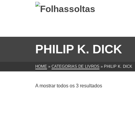
PHILIP K. DICK
HOME
»
CATEGORIAS DE LIVROS
»
PHILIP K. DICK
Ordenado
A mostrar todos os 3 resultados
por
mais
recentes
Fenda no Espaço
A Penú
€
5.00
€
5.00