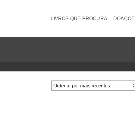
LIVROS QUE PROCURA
DOAÇÕE
ltima Verdade
O Profanador
€
5.00