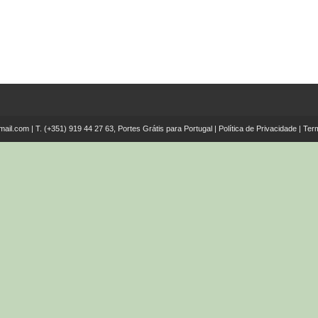
mail.com
| T.
(+351) 919 44 27 63, Portes Grátis para Portugal
|
Política de Privacidade
|
Ter