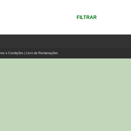
mínimo
Preço
máximo
FILTRAR
mos e Condições
|
Livro de Reclamações