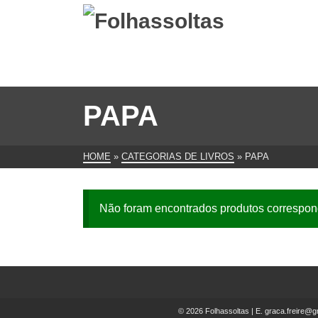
PAPA
HOME
»
CATEGORIAS DE LIVROS
»
PAPA
Não foram encontrados produtos correspon
© 2026 Folhassoltas | E.
graca.freire@g