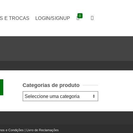
0
S E TROCAS
LOGIN/SIGNUP
Categorias de produto
mos e Condições
|
Livro de Reclamações