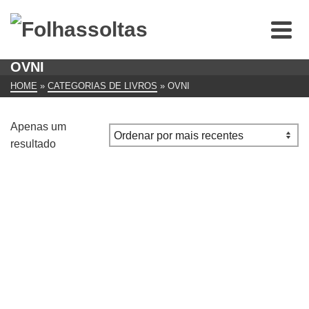
OVNI
HOME
»
CATEGORIAS DE LIVROS
»
OVNI
Apenas um
resultado
Fenómenos OVNI | de Johannes Von Buttlar
€
10.00