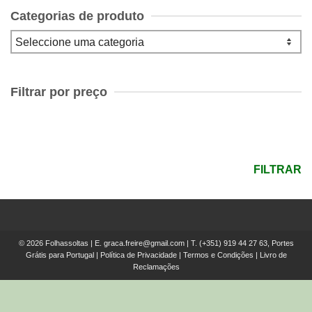
Categorias de produto
Filtrar por preço
Preço
mínimo
Preço
máximo
FILTRAR
© 2026 Folhassoltas | E.
graca.freire@gmail.com
| T.
(+351) 919 44 27 63, Portes
Grátis para Portugal
|
Política de Privacidade
|
Termos e Condições
|
Livro de
Reclamações