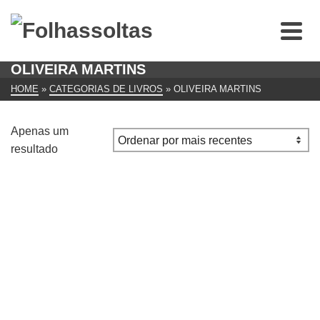
OLIVEIRA MARTINS
HOME
»
CATEGORIAS DE LIVROS
»
OLIVEIRA MARTINS
Apenas um
resultado
A Vida de Nun’ Álvares
€
17.00