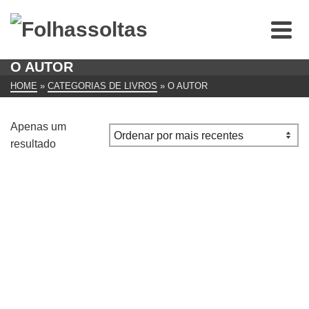
O AUTOR
HOME
»
CATEGORIAS DE LIVROS
»
O AUTOR
Apenas um
resultado
Malmequer LIVRO de Pedro Strecht
€
10.00