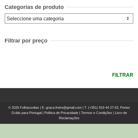
Categorias de produto
Filtrar por preço
Preço
mínimo
Preço
máximo
FILTRAR
© 2026 Folhassoltas | E.
graca.freire@gmail.com
| T.
(+351) 919 44 27 63, Portes
Grátis para Portugal
|
Política de Privacidade
|
Termos e Condições
|
Livro de
Reclamações