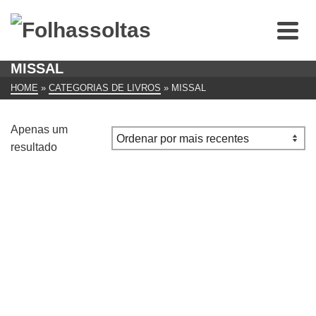
MISSAL
HOME
»
CATEGORIAS DE LIVROS
»
MISSAL
Apenas um
resultado
Liber usualis Missae et Officii pro Dominicis et Festis
cum cantu gregoriano. Ex Ed. Vaticana … a
Solesmensibus Monachis dilig. ornato. Paris/ Tournai/
Rom, Desclée & Socii, 1941. XXIX (1), 1911, 12, 14, 12, 10,
4 S. Leinen.