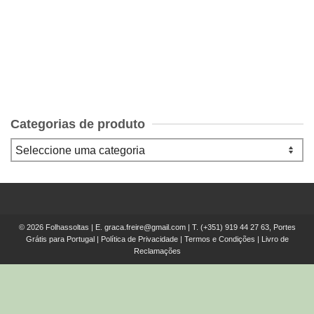
€
50.00
Categorias de produto
© 2026 Folhassoltas | E.
graca.freire@gmail.com
| T.
(+351) 919 44 27 63, Portes
Grátis para Portugal
|
Política de Privacidade
|
Termos e Condições
|
Livro de
Reclamações