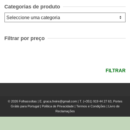
Categorias de produto
Filtrar por preço
Preço
mínimo
Preço
máximo
FILTRAR
© 2026 Folhassoltas | E.
graca.freire@gmail.com
| T.
(+351) 919 44 27 63, Portes
Grátis para Portugal
|
Política de Privacidade
|
Termos e Condições
|
Livro de
Reclamações