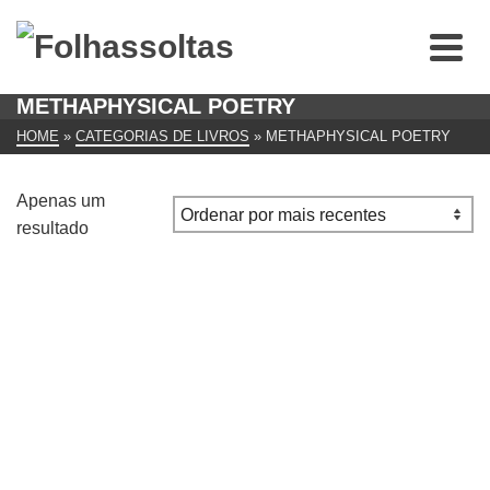
METHAPHYSICAL POETRY
HOME
»
CATEGORIAS DE LIVROS
»
METHAPHYSICAL POETRY
Apenas um
resultado
Metaphysical Poetry (Penguin Classics)
€
7.00