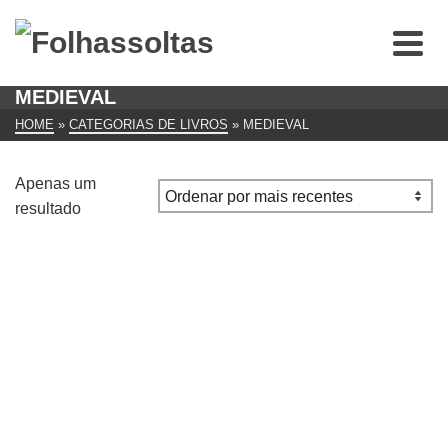
MEDIEVAL
HOME
»
CATEGORIAS DE LIVROS
»
MEDIEVAL
Apenas um
resultado
The Name of the Rose
€
7.00