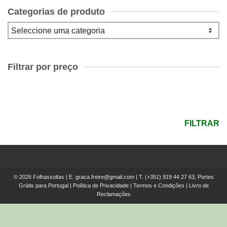
Categorias de produto
Filtrar por preço
Preço
mínimo
Preço
máximo
FILTRAR
© 2026 Folhassoltas | E.
graca.freire@gmail.com
| T.
(+351) 919 44 27 63, Portes
Grátis para Portugal
|
Política de Privacidade
|
Termos e Condições
|
Livro de
Reclamações