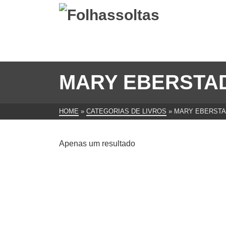
MARY EBERSTA
HOME
»
CATEGORIAS DE LIVROS
»
MARY EBERSTA
Apenas um resultado
As Cartas do Derrotado, Mary
Eberstadt
€
9.00