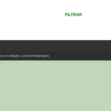
mínimo
Preço
máximo
FILTRAR
mos e Condições
|
Livro de Reclamações