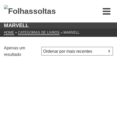
MARVELL
HOME
»
CATEGORIAS DE LIVROS
»
MARVELL
Apenas um
resultado
Metaphysical Poetry (Penguin Classics)
€
7.00