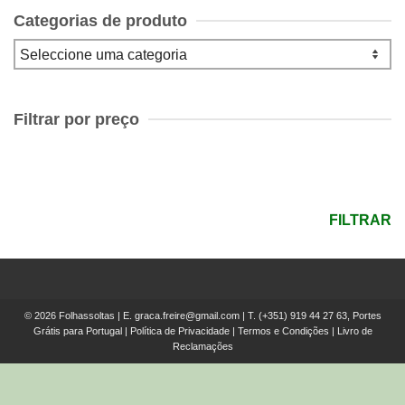
Categorias de produto
Filtrar por preço
Preço
mínimo
Preço
máximo
FILTRAR
© 2026 Folhassoltas | E.
graca.freire@gmail.com
| T.
(+351) 919 44 27 63, Portes
Grátis para Portugal
|
Política de Privacidade
|
Termos e Condições
|
Livro de
Reclamações