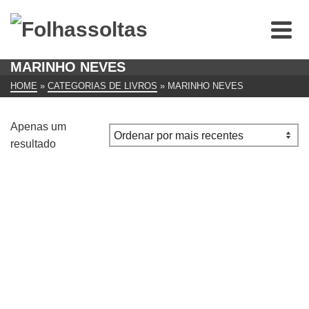
MARINHO NEVES
HOME
»
CATEGORIAS DE LIVROS
»
MARINHO NEVES
Apenas um
resultado
Golpe de Estádio
€
9.99