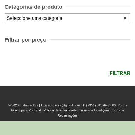
Categorias de produto
Filtrar por preço
Preço
mínimo
Preço
máximo
FILTRAR
© 2026 Folhassoltas | E.
graca.freire@gmail.com
| T.
(+351) 919 44 27 63, Portes
Grátis para Portugal
|
Política de Privacidade
|
Termos e Condições
|
Livro de
Reclamações