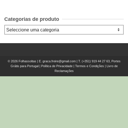
Categorias de produto
© 2026 Folhassoltas | E.
graca.freire@gmail.com
| T.
(+351) 919 44 27 63, Portes
Grátis para Portugal
|
Política de Privacidade
|
Termos e Condições
|
Livro de
Reclamações