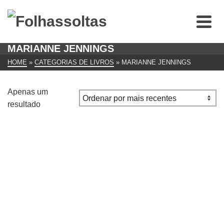
MARIANNE JENNINGS
HOME
»
CATEGORIAS DE LIVROS
»
MARIANNE JENNINGS
Apenas um
resultado
Ari, o Coelho Gigante LIVRO Uma Fábula Sobre Ética,
Sucesso… e um Coelho Exemplar de Marianne Jennings
€
10.00