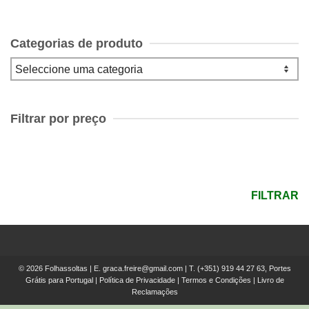
Categorias de produto
Filtrar por preço
Preço
mínimo
Preço
máximo
FILTRAR
© 2026 Folhassoltas | E.
graca.freire@gmail.com
| T.
(+351) 919 44 27 63, Portes
Grátis para Portugal
|
Política de Privacidade
|
Termos e Condições
|
Livro de
Reclamações