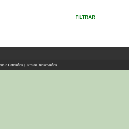
mínimo
Preço
máximo
FILTRAR
mos e Condições
|
Livro de Reclamações