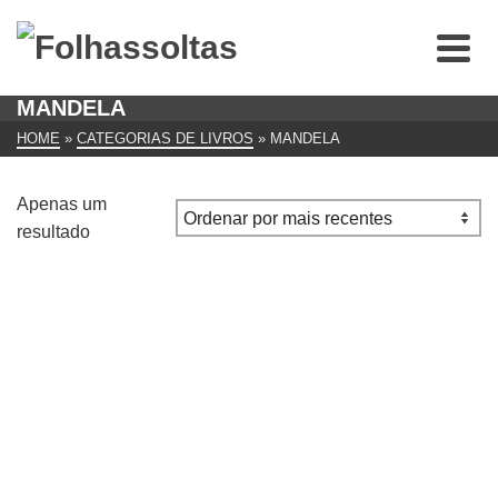
MANDELA
HOME
»
CATEGORIAS DE LIVROS
»
MANDELA
Apenas um
resultado
O Legado de Mandela Quinze lições de vida, amor e
coragem de Richard Stengel
€
11.00