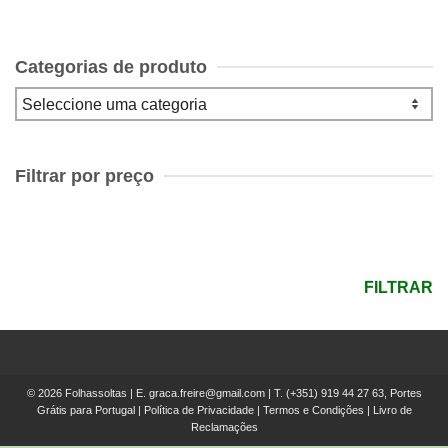
Categorias de produto
Filtrar por preço
Preço
mínimo
Preço
máximo
FILTRAR
© 2026 Folhassoltas | E.
graca.freire@gmail.com
| T.
(+351) 919 44 27 63, Portes
Grátis para Portugal
|
Política de Privacidade
|
Termos e Condições
|
Livro de
Reclamações