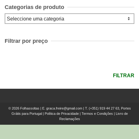
Categorias de produto
Filtrar por preço
Preço
mínimo
Preço
máximo
FILTRAR
© 2026 Folhassoltas | E.
graca.freire@gmail.com
| T.
(+351) 919 44 27 63, Portes
Grátis para Portugal
|
Política de Privacidade
|
Termos e Condições
|
Livro de
Reclamações