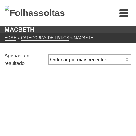
MACBETH
HOME
»
CATEGORIAS DE LIVROS
»
MACBETH
Apenas um
resultado
Macbeth
€
7.00