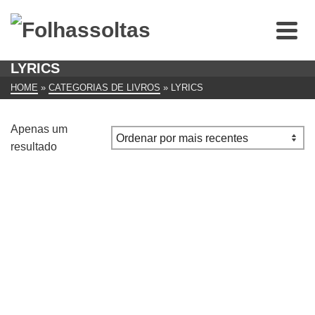
LYRICS
HOME
»
CATEGORIAS DE LIVROS
»
LYRICS
Apenas um
resultado
Metaphysical Poetry (Penguin Classics)
€
7.00