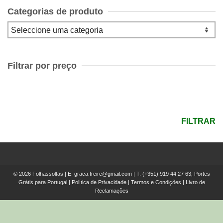
Categorias de produto
Filtrar por preço
Preço
mínimo
Preço
máximo
FILTRAR
© 2026 Folhassoltas | E.
graca.freire@gmail.com
| T.
(+351) 919 44 27 63, Portes
Grátis para Portugal
|
Política de Privacidade
|
Termos e Condições
|
Livro de
Reclamações