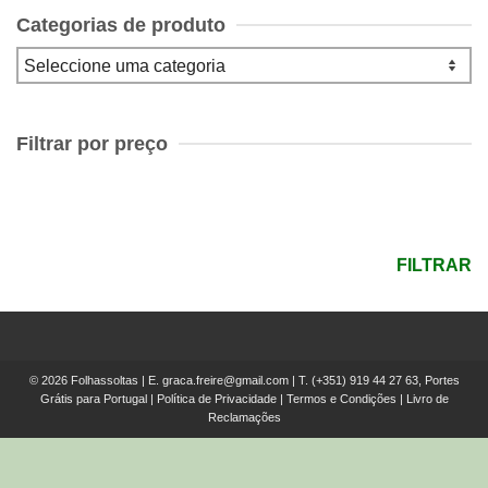
Categorias de produto
Filtrar por preço
Preço
mínimo
Preço
máximo
FILTRAR
© 2026 Folhassoltas | E.
graca.freire@gmail.com
| T.
(+351) 919 44 27 63, Portes
Grátis para Portugal
|
Política de Privacidade
|
Termos e Condições
|
Livro de
Reclamações