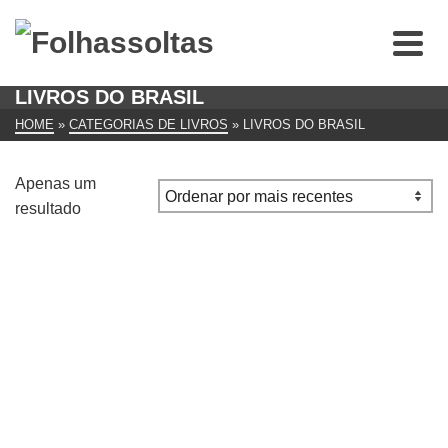
LIVROS DO BRASIL
HOME
»
CATEGORIAS DE LIVROS
»
LIVROS DO BRASIL
Apenas um
resultado
A Travessia, Philippe Labro
€
7.00